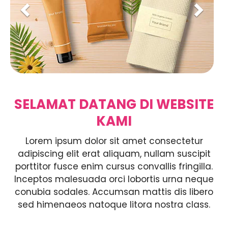
o
u
s
SELAMAT DATANG DI WEBSITE
KAMI
Lorem ipsum dolor sit amet consectetur
adipiscing elit erat aliquam, nullam suscipit
porttitor fusce enim cursus convallis fringilla.
Inceptos malesuada orci lobortis urna neque
conubia sodales. Accumsan mattis dis libero
sed himenaeos natoque litora nostra class.