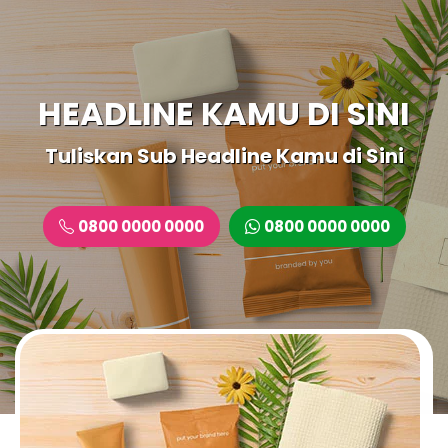
HEADLINE KAMU DI SINI
Tuliskan Sub Headline Kamu di Sini
0800 0000 0000
0800 0000 0000
P
N
r
e
e
x
v
t
i